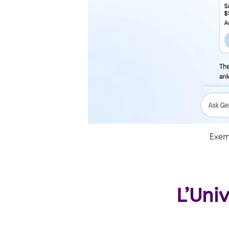
Exem
L’Uni