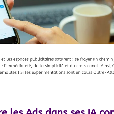
 les espaces publicitaires saturent : se frayer un chemin
t de l’immédiateté, de la simplicité et du cross canal. Ainsi
ternautes ! Si les expérimentations sont en cours Outre-At
e les Ads dans ses IA co