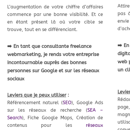
Attir
L’augmentation de votre chiffre d’affaires
pas à
commence par une bonne visibilité. Et ce
envi
en étant présent là où votre cible se
d’ach
trouve, tout en se différenciant.
➡️ En
➡️ En tant que consultante freelance
digit
webmarketing, je rends votre entreprise
web p
incontournable auprès des bonnes
un cl
personnes sur Google et sur les réseaux
sociaux
Levie
Leviers que je peux utiliser
:
Réda
Référencement naturel (
SEO
), Google Ads
page
sur les réseaux de recherche (
SEA –
magn
Search
), Fiche Google Maps, Création de
utili
contenus pour les
réseaux
conve