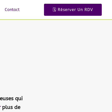
Contact
🗓️ Réserver Un RDV
g
ieuses qui
r
plus de