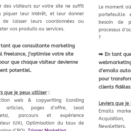
er des visiteurs sur votre site ne suffit
Le moment où 
 piquer leur intérêt, et leur donner
portefeuille 
e de laisser leurs coordonnées ou
besoin de 
eter vos produits ou services.
processus d’a
?
 tant que consultante marketing
al freelance, j’optimise votre site
➡️ En tant qu
our que chaque visiteur devienne
webmarketing,
ient potentiel.
d’emails auto
pour transfor
clients fidèles
rs que je peux utiliser
:
ction web & copywriting (landing
Leviers que je 
, articles, pages d’offre, lead
Emails marke
ets), parcours et expérience
Acquisition
sateur (UX), Optimisation du taux de
Newsletters.
rsion (CRO),
Trigger Marketing
.