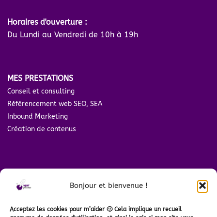
Horaires d'ouverture :
Du Lundi au Vendredi de 10h à 19h
MES PRESTATIONS
Conseil et consulting
Référencement web SEO, SEA
Inbound Marketing
Création de contenus
TOP ARTICLES
Bonjour et bienvenue !
Freelance marketing digital : métier et tarifs
C'est quoi le référencement naturel SEO ?
Acceptez les cookies pour m’aider 🙂 Cela implique un recueil
C'est quoi le référencement payant SEA ?