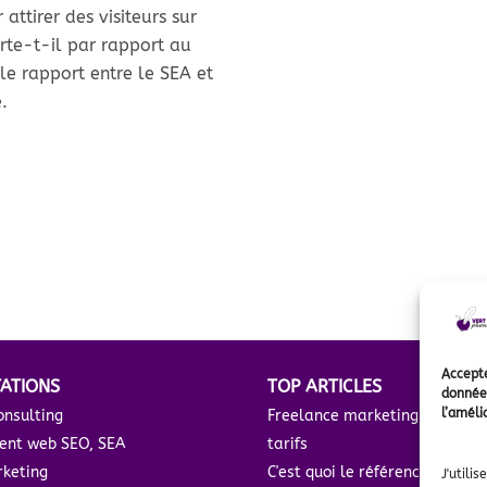
attirer des visiteurs sur
rte-t-il par rapport au
 le rapport entre le SEA et
.
Accepte
TATIONS
TOP ARTICLES
données
l’améli
onsulting
Freelance marketing digital :
ent web SEO, SEA
tarifs
keting
C'est quoi le référencement n
J'utili