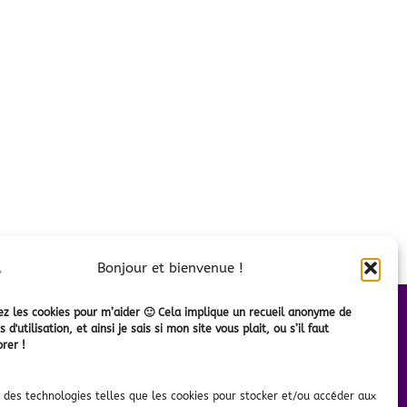
Bonjour et bienvenue !
z les cookies pour m’aider 🙂 Cela implique un recueil anonyme de
ME CONTACTER
 d'utilisation, et ainsi je sais si mon site vous plait, ou s’il faut
orer !
 métier et
📍 Toulouse, Montauban, Albi
📄
Devis
personnalisé
aturel SEO ?
✉️
Me contacter
se des technologies telles que les cookies pour stocker et/ou accéder aux